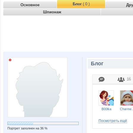
Блог
( 0 )
Основное
Др
Шпионаж
Блог
16
B00lka
Charm
Посмотреть ещё
Портрет заполнен на 36 %